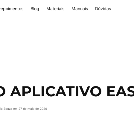
epoimentos
Blog
Materiais
Manuais
Dúvidas
 APLICATIVO EASY
ulia Souza em 27 de maio de 2026