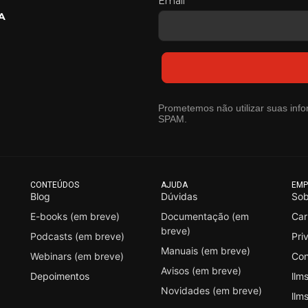
Email*
A
Prometemos não utilizar suas info
SPAM.
CONTEÚDOS
AJUDA
EMP
Blog
Dúvidas
Sob
E-books (em breve)
Documentação (em
Car
breve)
Podcasts (em breve)
Pri
Manuais (em breve)
Webinars (em breve)
Con
Avisos (em breve)
Depoimentos
llms
Novidades (em breve)
llms