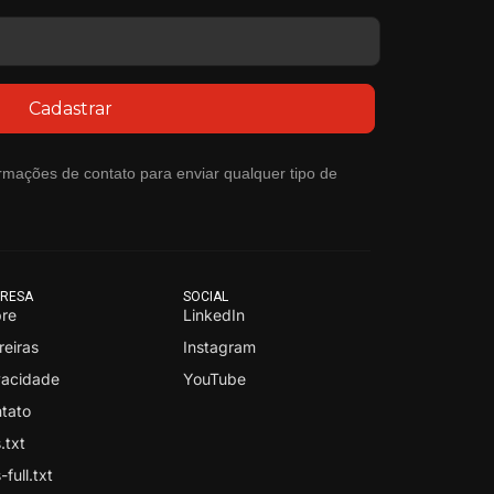
Cadastrar
rmações de contato para enviar qualquer tipo de
RESA
SOCIAL
re
LinkedIn
reiras
Instagram
vacidade
YouTube
tato
.txt
-full.txt