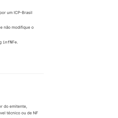
 por um ICP-Brasil
 e não modifique o
ag
.
infNFe
r do emitente,
ável técnico ou de NF