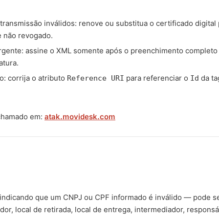
 transmissão inválidos: renove ou substitua o certificado digital
e não revogado.
ergente: assine o XML somente após o preenchimento completo
atura.
: corrija o atributo
para referenciar o
da t
Reference URI
Id
 chamado em:
atak.movidesk.com
 indicando que um CNPJ ou CPF informado é inválido — pode se
ador, local de retirada, local de entrega, intermediador, respons