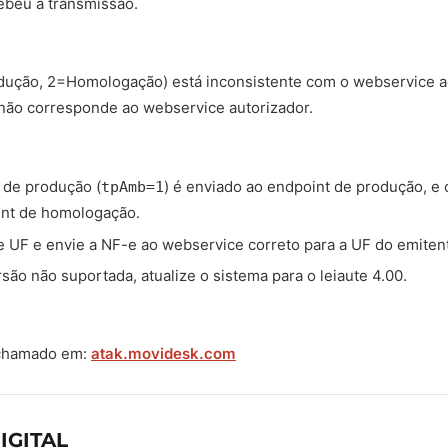
ebeu a transmissão.
ução, 2=Homologação) está inconsistente com o webservice a
 não corresponde ao webservice autorizador.
 de produção (
) é enviado ao endpoint de produção, 
tpAmb=1
int de homologação.
e UF e envie a NF-e ao webservice correto para a UF do emiten
rsão não suportada, atualize o sistema para o leiaute 4.00.
 chamado em:
atak.movidesk.com
IGITAL