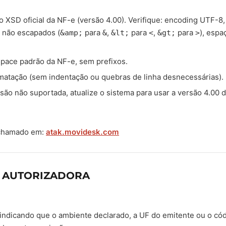
o XSD oficial da NF-e (versão 4.00). Verifique: encoding UTF-8
s não escapados (
para
,
para
,
para
), espa
&amp;
&
&lt;
<
&gt;
>
ace padrão da NF-e, sem prefixos.
atação (sem indentação ou quebras de linha desnecessárias).
são não suportada, atualize o sistema para usar a versão 4.00 d
 chamado em:
atak.movidesk.com
F AUTORIZADORA
 indicando que o ambiente declarado, a UF do emitente ou o có