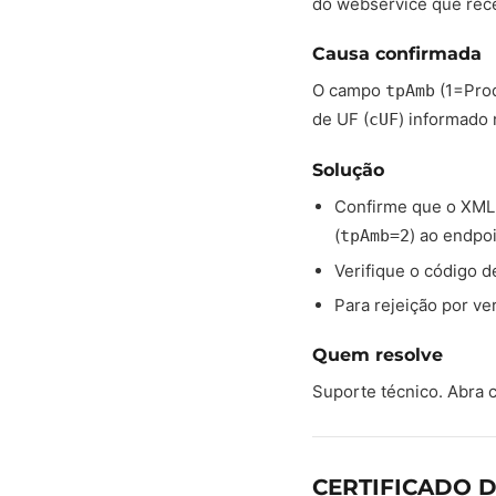
do webservice que rec
Causa confirmada
O campo
(1=Prod
tpAmb
de UF (
) informado
cUF
Solução
Confirme que o XML
(
) ao endpo
tpAmb=2
Verifique o código d
Para rejeição por ve
Quem resolve
Suporte técnico. Abra
CERTIFICADO D