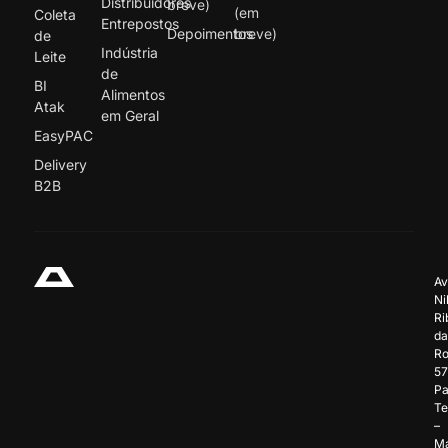
Distribuidores
breve)
(em
Coleta
Entrepostos
Depoimentos
breve)
de
Indústria
Leite
de
BI
Alimentos
Atak
em Geral
EasyPAC
Delivery
B2B
Av
Ni
Ri
da
Ro
57
Pa
Te
–
Ma