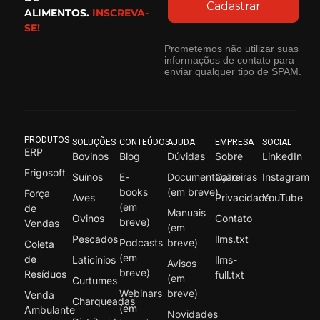
Cadastrar
ALIMENTOS.
INSCREVA-
SE!
Prometemos não utilizar suas
informações de contato para
enviar qualquer tipo de SPAM.
PRODUTOS
SOLUÇÕES
CONTEÚDOS
AJUDA
EMPRESA
SOCIAL
ERP
Bovinos
Blog
Dúvidas
Sobre
LinkedIn
Frigosoft
Suínos
E-
Documentação
Carreiras
Instagram
books
(em breve)
Força
Aves
Privacidade
YouTube
(em
de
Manuais
Ovinos
Contato
breve)
Vendas
(em
Pescados
llms.txt
Podcasts
breve)
Coleta
(em
de
Laticínios
llms-
Avisos
breve)
Resíduos
full.txt
(em
Curtumes
Webinars
breve)
Venda
Charqueadas
(em
Ambulante
Novidades