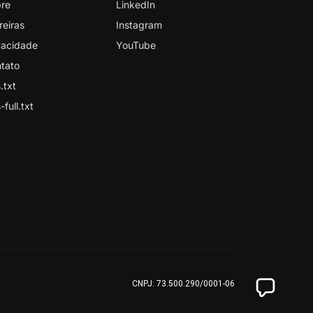
re
LinkedIn
reiras
Instagram
vacidade
YouTube
tato
.txt
-full.txt
CNPJ: 73.500.290/0001-06