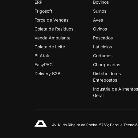
ERP
Bovinos
Frigosoft
Suínos
Força de Vendas
Aves
Coleta de Resíduos
Ovinos
Venda Ambulante
Pescados
Coleta de Leite
Laticínios
BI Atak
Curtumes
EasyPAC
Charqueadas
Delivery B2B
Distribuidores
Entrepostos
Indústria de Alimento
Geral
Av. Nildo Ribeiro da Rocha, 5766; Parque Tecnol