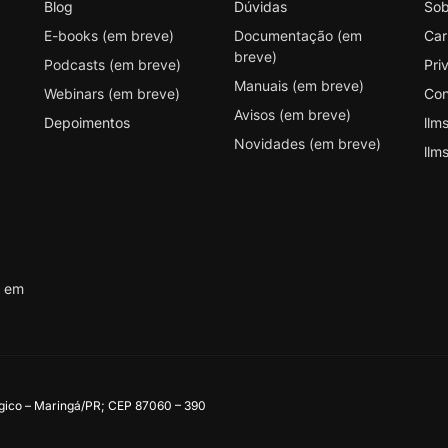
Blog
Dúvidas
Sob
E-books (em breve)
Documentação (em
Car
breve)
Podcasts (em breve)
Pri
Manuais (em breve)
Webinars (em breve)
Con
Avisos (em breve)
Depoimentos
llms
Novidades (em breve)
llms
s em
ógico – Maringá/PR; CEP 87060 – 390