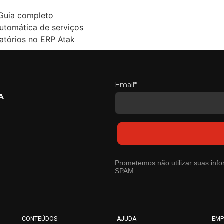
Guia completo
utomática de serviços
latórios no ERP Atak
Email*
A
Prometemos não utilizar suas info
SPAM.
CONTEÚDOS
AJUDA
EMP