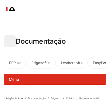
Documentação
ERP
Frigosoft
Leathersoft
EasyPAC
203
22
8
Menu
Inteligência Atak
/
Documentação
/
Frigosoft
/
Coletor
/
Rastreamento 01