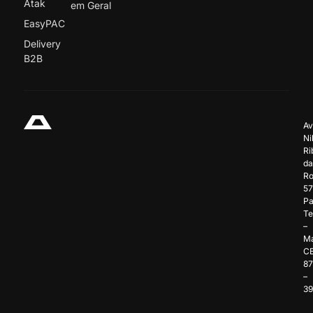
Atak
em Geral
EasyPAC
Delivery
B2B
Av
Ni
Ri
da
Ro
57
Pa
Te
–
Ma
C
8
–
3