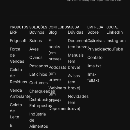
PRODUTOS
SOLUÇÕES
CONTEÚDOS
AJUDA
EMPRESA
SOCIAL
ERP
Bovinos
Blog
Dúvidas
Sobre
LinkedIn
Frigosoft
Suínos
E-
Documentação
Carreiras
Instagram
books
(em breve)
Força
Aves
Privacidade
YouTube
(em
de
Manuais
Ovinos
Contato
breve)
Vendas
(em
Pescados
llms.txt
Podcasts
breve)
Coleta
(em
Laticínios
llms-
de
Avisos
breve)
full.txt
Resíduos
(em
Curtumes
Webinars
breve)
Venda
Charqueadas
(em
Ambulante
Novidades
Distribuidores
breve)
(em
Coleta
Entrepostos
Depoimentos
breve)
de
Indústria
Leite
de
BI
Alimentos