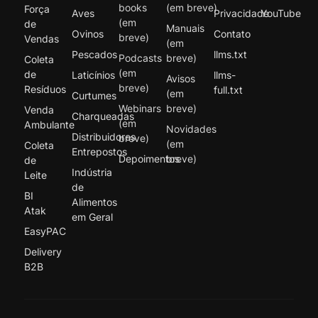
books
(em breve)
Força
Aves
Privacidade
YouTube
(em
de
Manuais
Ovinos
Contato
breve)
Vendas
(em
Pescados
llms.txt
Podcasts
breve)
Coleta
(em
de
Laticínios
llms-
Avisos
breve)
Resíduos
full.txt
(em
Curtumes
Webinars
breve)
Venda
Charqueadas
(em
Ambulante
Novidades
Distribuidores
breve)
(em
Coleta
Entrepostos
Depoimentos
breve)
de
Indústria
Leite
de
BI
Alimentos
Atak
em Geral
EasyPAC
Delivery
B2B