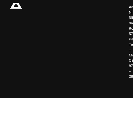
Av
Ni
Ri
da
Ro
57
Pa
Te
–
Ma
C
8
–
3