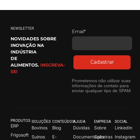
NEWSLETTER
Email*
NOVIDADES SOBRE
INOVAÇÃO NA
INDÚSTRIA
DE
Cadastrar
ALIMENTOS.
INSCREVA-
SE!
Prometemos não utilizar suas
informações de contato para
enviar qualquer tipo de SPAM.
PRODUTOS
SOLUÇÕES
CONTEÚDOS
AJUDA
EMPRESA
SOCIAL
ERP
Bovinos
Blog
Dúvidas
Sobre
LinkedIn
Frigosoft
Suínos
E-
Documentação
Carreiras
Instagram