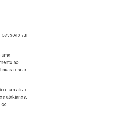
r pessoas vai
é uma
imento ao
tinuarão suas
do é um ativo
s atakianos,
a de