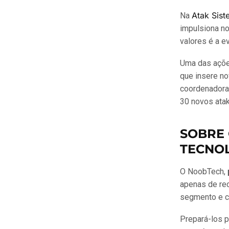
Atak Sis
Na
impulsiona n
valores é a e
Uma das açõe
que insere no
coordenadora
30 novos atak
SOBRE
TECNO
O NoobTech,
apenas de rec
segmento e cu
Prepará-los p