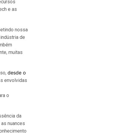
ecursos
ech e as
letindo nossa
indústria de
também
te, muitas
desde o
sso,
as envolvidas
ara o
ssência da
é as nuances
conhecimento