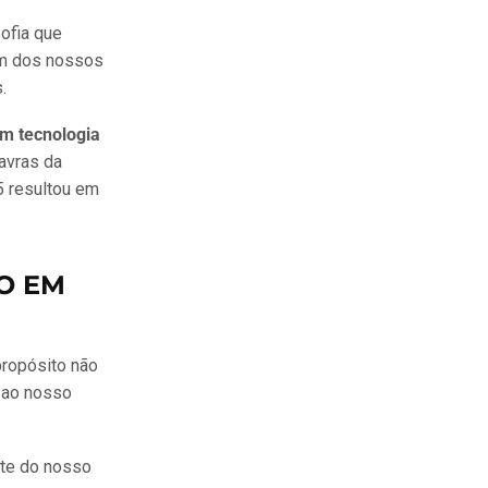
sofia que
um dos nossos
.
m tecnologia
avras da
 resultou em
O EM
propósito não
 ao nosso
rte do nosso