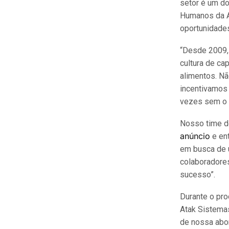
setor é um d
Humanos da At
oportunidades
“Desde 2009,
cultura de ca
alimentos. N
incentivamos
vezes sem o 
Nosso time d
anúncio
e ent
em busca de u
colaboradores
sucesso”.
Durante o pr
Atak Sistema
de nossa abo