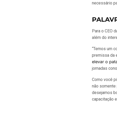
necessário p
PALAV
Para o CEO da
além do inter
“Temos um co
premissa da 
elevar o pat
jornadas cono
Como você pôd
não somente 
desejamos bo
capacitação 