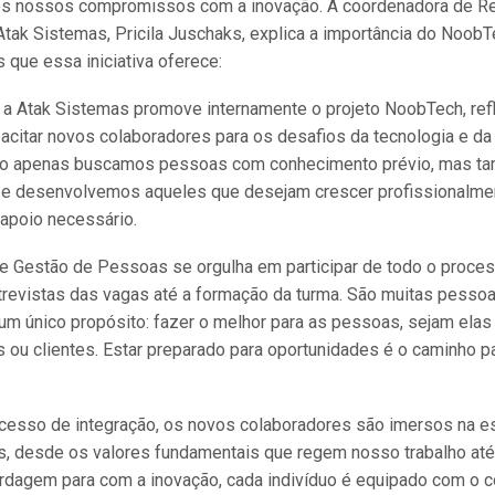
os nossos compromissos com a inovação. A coordenadora de R
ak Sistemas, Pricila Juschaks, explica a importância do NoobT
 que essa iniciativa oferece:
 a Atak Sistemas promove internamente o projeto NoobTech, ref
pacitar novos colaboradores para os desafios da tecnologia e da 
ão apenas buscamos pessoas com conhecimento prévio, mas 
 e desenvolvemos aqueles que desejam crescer profissionalmen
apoio necessário.
e Gestão de Pessoas se orgulha em participar de todo o proce
revistas das vagas até a formação da turma. São muitas pesso
m único propósito: fazer o melhor para as pessoas, sejam elas
 ou clientes. Estar preparado para oportunidades é o caminho p
ocesso de integração, os novos colaboradores são imersos na e
s, desde os valores fundamentais que regem nosso trabalho at
rdagem para com a inovação, cada indivíduo é equipado com o 