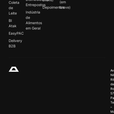
(em
Coleta
Entrepostos
Depoimentos
breve)
de
Indústria
Leite
de
BI
Alimentos
Atak
em Geral
EasyPAC
Delivery
B2B
Av
Ni
Ri
da
Ro
57
Pa
Te
–
Ma