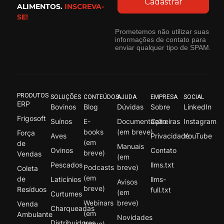
Cadastrar
ALIMENTOS.
INSCREVA-
SE!
Prometemos não utilizar suas
informações de contato para
enviar qualquer tipo de SPAM.
PRODUTOS
SOLUÇÕES
CONTEÚDOS
AJUDA
EMPRESA
SOCIAL
ERP
Bovinos
Blog
Dúvidas
Sobre
LinkedIn
Frigosoft
Suínos
E-
Documentação
Carreiras
Instagram
books
(em breve)
Força
Aves
Privacidade
YouTube
(em
de
Manuais
Ovinos
Contato
breve)
Vendas
(em
Pescados
llms.txt
Podcasts
breve)
Coleta
(em
de
Laticínios
llms-
Avisos
breve)
Resíduos
full.txt
(em
Curtumes
Webinars
breve)
Venda
Charqueadas
(em
Ambulante
Novidades
Distribuidores
breve)