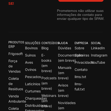
SE!
Prometemos não utilizar suas
informações de contato para
enviar qualquer tipo de SPAM.
PRODUTOS
SOLUÇÕES
CONTEÚDOS
AJUDA
EMPRESA
SOCIAL
ERP
Bovinos
Blog
Dúvidas
Sobre
LinkedIn
Frigosoft
Suínos
E-
Documentação
Carreiras
Instagram
books
(em breve)
Força
Aves
Privacidade
YouTube
(em
de
Manuais
Ovinos
Contato
breve)
Vendas
(em
Pescados
llms.txt
Podcasts
breve)
Coleta
(em
de
Laticínios
llms-
Avisos
breve)
Resíduos
full.txt
(em
Curtumes
Webinars
breve)
Venda
Charqueadas
(em
Ambulante
Novidades
Distribuidores
breve)
(em
Coleta
Entrepostos