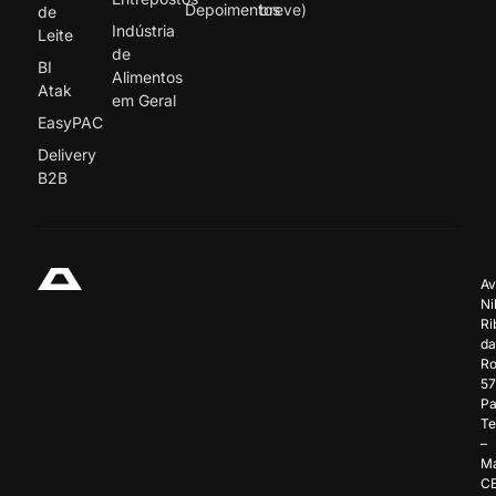
Depoimentos
breve)
de
Indústria
Leite
de
BI
Alimentos
Atak
em Geral
EasyPAC
Delivery
B2B
Av
Ni
Ri
da
Ro
57
Pa
Te
–
Ma
C