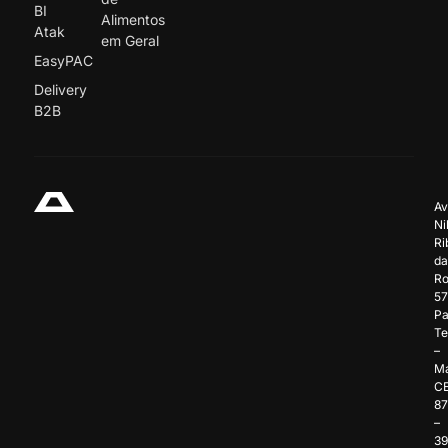
BI
Alimentos
Atak
em Geral
EasyPAC
Delivery
B2B
Av
Ni
Ri
da
Ro
57
Pa
Te
–
Ma
C
8
–
3