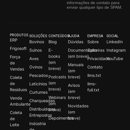
informações de contato para
enviar qualquer tipo de SPAM.
PRODUTOS
SOLUÇÕES
CONTEÚDOS
AJUDA
EMPRESA
SOCIAL
ERP
Bovinos
Blog
Dúvidas
Sobre
LinkedIn
Frigosoft
Suínos
E-
Documentação
Carreiras
Instagram
books
(em breve)
Força
Aves
Privacidade
YouTube
(em
de
Manuais
Ovinos
Contato
breve)
Vendas
(em
Pescados
llms.txt
Podcasts
breve)
Coleta
(em
de
Laticínios
llms-
Avisos
breve)
Resíduos
full.txt
(em
Curtumes
Webinars
breve)
Venda
Charqueadas
(em
Ambulante
Novidades
Distribuidores
breve)
(em
Coleta
Entrepostos
Depoimentos
breve)
de
Indústria
Leite
de