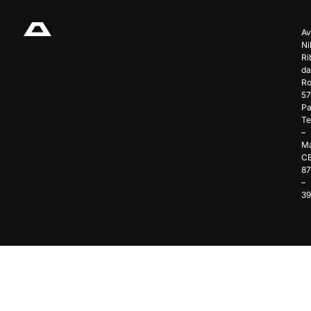
Av
Ni
Ri
da
Ro
57
Pa
Te
–
Ma
C
8
–
3