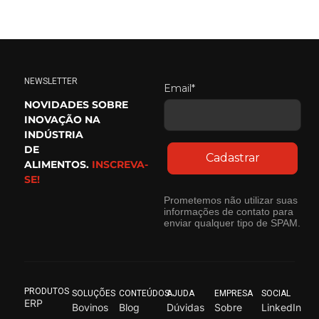
NEWSLETTER
Email*
NOVIDADES SOBRE
INOVAÇÃO NA
INDÚSTRIA
DE
Cadastrar
ALIMENTOS.
INSCREVA-
SE!
Prometemos não utilizar suas
informações de contato para
enviar qualquer tipo de SPAM.
PRODUTOS
SOLUÇÕES
CONTEÚDOS
AJUDA
EMPRESA
SOCIAL
ERP
Bovinos
Blog
Dúvidas
Sobre
LinkedIn