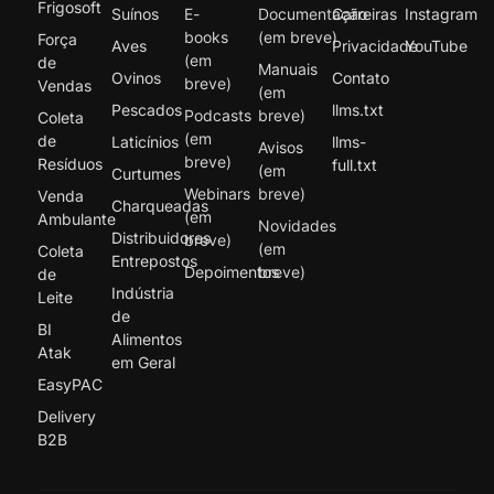
Frigosoft
Suínos
E-
Documentação
Carreiras
Instagram
books
(em breve)
Força
Aves
Privacidade
YouTube
(em
de
Manuais
Ovinos
Contato
breve)
Vendas
(em
Pescados
llms.txt
Podcasts
breve)
Coleta
(em
de
Laticínios
llms-
Avisos
breve)
Resíduos
full.txt
(em
Curtumes
Webinars
breve)
Venda
Charqueadas
(em
Ambulante
Novidades
Distribuidores
breve)
(em
Coleta
Entrepostos
Depoimentos
breve)
de
Indústria
Leite
de
BI
Alimentos
Atak
em Geral
EasyPAC
Delivery
B2B