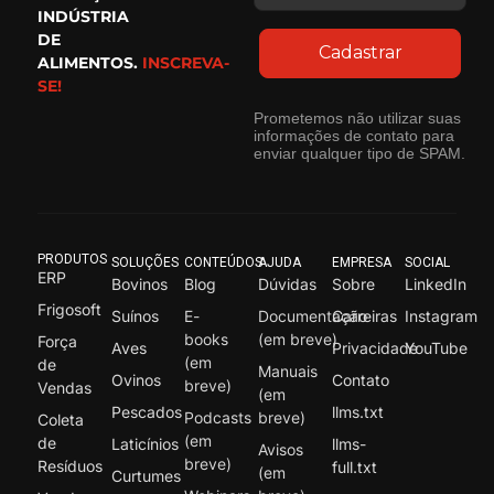
INDÚSTRIA
DE
Cadastrar
ALIMENTOS.
INSCREVA-
SE!
Prometemos não utilizar suas
informações de contato para
enviar qualquer tipo de SPAM.
PRODUTOS
SOLUÇÕES
CONTEÚDOS
AJUDA
EMPRESA
SOCIAL
ERP
Bovinos
Blog
Dúvidas
Sobre
LinkedIn
Frigosoft
Suínos
E-
Documentação
Carreiras
Instagram
books
(em breve)
Força
Aves
Privacidade
YouTube
(em
de
Manuais
Ovinos
Contato
breve)
Vendas
(em
Pescados
llms.txt
Podcasts
breve)
Coleta
(em
de
Laticínios
llms-
Avisos
breve)
Resíduos
full.txt
(em
Curtumes