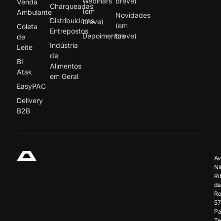
Webinars
breve)
Venda
Charqueadas
(em
Ambulante
Novidades
Distribuidores
breve)
(em
Coleta
Entrepostos
Depoimentos
breve)
de
Indústria
Leite
de
BI
Alimentos
Atak
em Geral
EasyPAC
Delivery
B2B
Av
Ni
Ri
da
Ro
57
Pa
Te