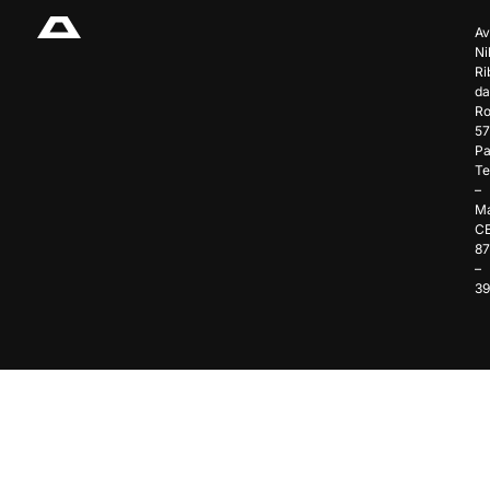
Av
Ni
Ri
da
Ro
57
Pa
Te
–
Ma
C
8
–
3