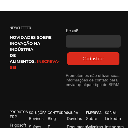
NEWSLETTER
Email*
NOVIDADES SOBRE
INOVAÇÃO NA
INDÚSTRIA
DE
Cadastrar
ALIMENTOS.
INSCREVA-
SE!
Prometemos não utilizar suas
informações de contato para
enviar qualquer tipo de SPAM.
PRODUTOS
SOLUÇÕES
CONTEÚDOS
AJUDA
EMPRESA
SOCIAL
ERP
Bovinos
Blog
Dúvidas
Sobre
LinkedIn
Frigosoft
Suínos
E-
Documentação
Carreiras
Instagram