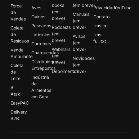
books
(em breve)
Força
Aves
Privacidade
YouTube
(em
de
Manuais
Ovinos
Contato
breve)
Vendas
(em
Pescados
llms.txt
Podcasts
breve)
Coleta
(em
de
Laticínios
llms-
Avisos
breve)
Resíduos
full.txt
(em
Curtumes
Webinars
breve)
Venda
Charqueadas
(em
Ambulante
Novidades
Distribuidores
breve)
(em
Coleta
Entrepostos
Depoimentos
breve)
de
Indústria
Leite
de
BI
Alimentos
Atak
em Geral
EasyPAC
Delivery
B2B