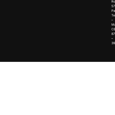
Ro
57
Pa
Te
–
Ma
C
8
–
3