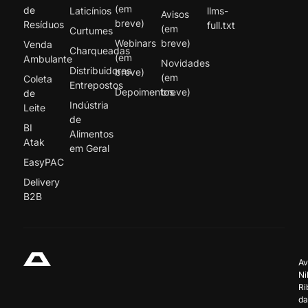
(em
de
Laticínios
llms-
Avisos
breve)
Resíduos
full.txt
(em
Curtumes
Webinars
breve)
Venda
Charqueadas
(em
Ambulante
Novidades
Distribuidores
breve)
(em
Coleta
Entrepostos
Depoimentos
breve)
de
Indústria
Leite
de
BI
Alimentos
Atak
em Geral
EasyPAC
Delivery
B2B
Av
Ni
Ri
da