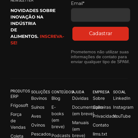
NEWSLETTER
Email*
NOVIDADES SOBRE
INOVAÇÃO NA
INDÚSTRIA
DE
Cadastrar
ALIMENTOS.
INSCREVA-
SE!
Prometemos não utilizar suas
informações de contato para
enviar qualquer tipo de SPAM.
PRODUTOS
SOLUÇÕES
CONTEÚDOS
AJUDA
EMPRESA
SOCIAL
ERP
Bovinos
Blog
Dúvidas
Sobre
LinkedIn
Frigosoft
Suínos
E-
Documentação
Carreiras
Instagram
books
(em breve)
Força
Aves
Privacidade
YouTube
(em
de
Manuais
Ovinos
Contato
breve)
Vendas
(em
Pescados
llms.txt
Podcasts
breve)
Coleta