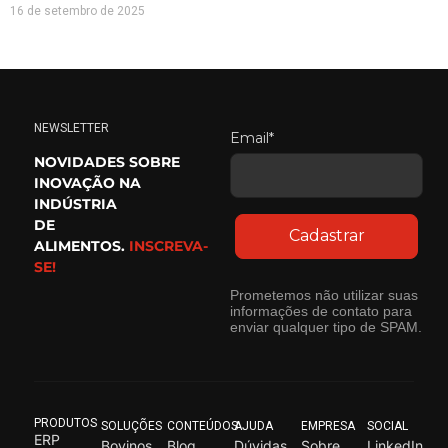
16 de setembro de 2025
NEWSLETTER
Email*
NOVIDADES SOBRE
INOVAÇÃO NA
INDÚSTRIA
DE
Cadastrar
ALIMENTOS.
INSCREVA-
SE!
Prometemos não utilizar suas
informações de contato para
enviar qualquer tipo de SPAM.
PRODUTOS
SOLUÇÕES
CONTEÚDOS
AJUDA
EMPRESA
SOCIAL
ERP
Bovinos
Blog
Dúvidas
Sobre
LinkedIn