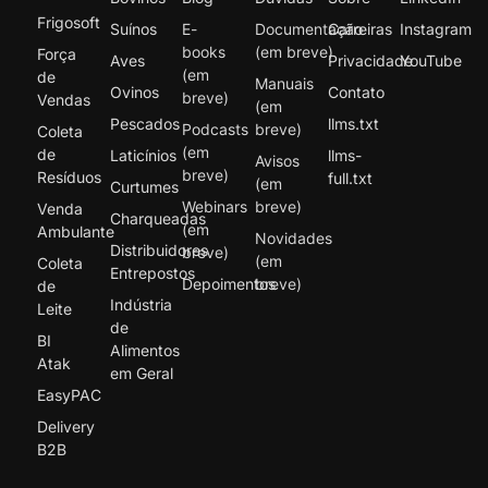
Frigosoft
Suínos
E-
Documentação
Carreiras
Instagram
books
(em breve)
Força
Aves
Privacidade
YouTube
(em
de
Manuais
Ovinos
Contato
breve)
Vendas
(em
Pescados
llms.txt
Podcasts
breve)
Coleta
(em
de
Laticínios
llms-
Avisos
breve)
Resíduos
full.txt
(em
Curtumes
Webinars
breve)
Venda
Charqueadas
(em
Ambulante
Novidades
Distribuidores
breve)
(em
Coleta
Entrepostos
Depoimentos
breve)
de
Indústria
Leite
de
BI
Alimentos
Atak
em Geral
EasyPAC
Delivery
B2B