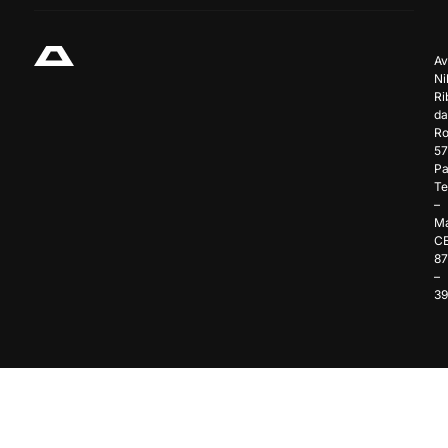
Av
Ni
Ri
da
Ro
57
Pa
Te
–
Ma
C
8
–
3