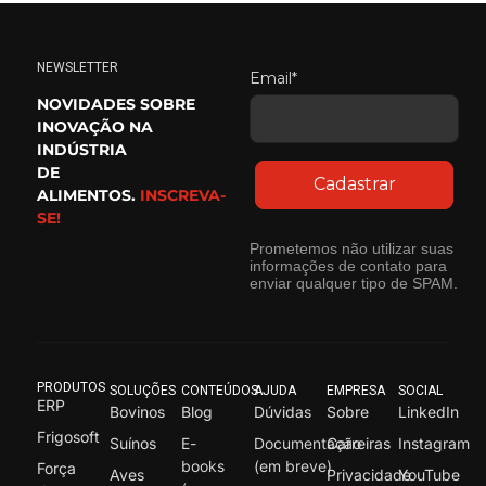
NEWSLETTER
Email*
NOVIDADES SOBRE
INOVAÇÃO NA
INDÚSTRIA
DE
Cadastrar
ALIMENTOS.
INSCREVA-
SE!
Prometemos não utilizar suas
informações de contato para
enviar qualquer tipo de SPAM.
PRODUTOS
SOLUÇÕES
CONTEÚDOS
AJUDA
EMPRESA
SOCIAL
ERP
Bovinos
Blog
Dúvidas
Sobre
LinkedIn
Frigosoft
Suínos
E-
Documentação
Carreiras
Instagram
books
(em breve)
Força
Aves
Privacidade
YouTube