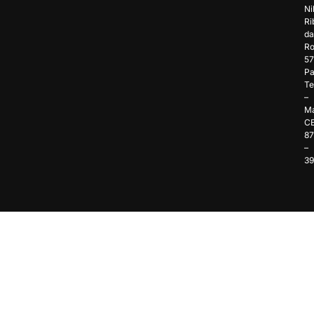
Ni
Ri
da
Ro
57
Pa
Te
–
Ma
C
8
–
3