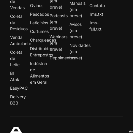
(em
de
Manuais
Ovinos
Contato
breve)
Vendas
(em
Pescados
llms.txt
Podcasts
breve)
Coleta
(em
de
Laticínios
llms-
Avisos
breve)
Resíduos
full.txt
(em
Curtumes
Webinars
breve)
Venda
Charqueadas
(em
Ambulante
Novidades
Distribuidores
breve)
(em
Coleta
Entrepostos
Depoimentos
breve)
de
Indústria
Leite
de
BI
Alimentos
Atak
em Geral
EasyPAC
Delivery
B2B
Av