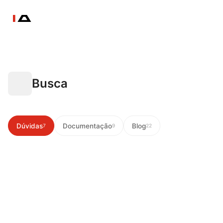
Busca
Dúvidas
Documentação
Blog
7
9
22