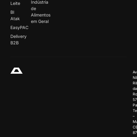
Indústria
Leite
de
BI
Alimentos
Atak
em Geral
EasyPAC
Delivery
B2B
Av
Ni
Ri
da
Ro
57
Pa
Te
–
Ma
C
8