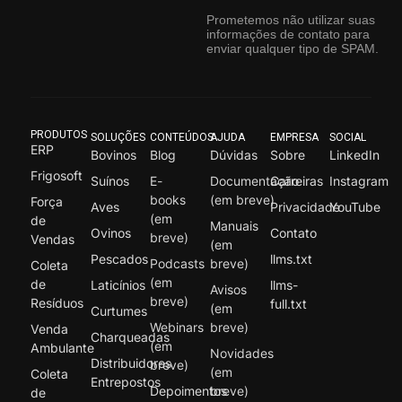
Prometemos não utilizar suas
informações de contato para
enviar qualquer tipo de SPAM.
PRODUTOS
SOLUÇÕES
CONTEÚDOS
AJUDA
EMPRESA
SOCIAL
ERP
Bovinos
Blog
Dúvidas
Sobre
LinkedIn
Frigosoft
Suínos
E-
Documentação
Carreiras
Instagram
books
(em breve)
Força
Aves
Privacidade
YouTube
(em
de
Manuais
Ovinos
Contato
breve)
Vendas
(em
Pescados
llms.txt
Podcasts
breve)
Coleta
(em
de
Laticínios
llms-
Avisos
breve)
Resíduos
full.txt
(em
Curtumes
Webinars
breve)
Venda
Charqueadas
(em
Ambulante
Novidades
Distribuidores
breve)
(em
Coleta
Entrepostos
Depoimentos
breve)
de