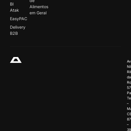
de
BI
Alimentos
Atak
em Geral
EasyPAC
Delivery
B2B
Av
Ni
Ri
da
Ro
57
Pa
Te
–
Ma
C
8
–
3