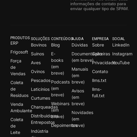
informações de contato para
enviar qualquer tipo de SPAM.
PRODUTOS
SOLUÇÕES
CONTEÚDOS
AJUDA
EMPRESA
SOCIAL
ERP
Bovinos
Blog
Dúvidas
Sobre
LinkedIn
Frigosoft
Suínos
E-
Documentação
Carreiras
Instagram
books
(em breve)
Força
Aves
Privacidade
YouTube
(em
de
Manuais
Ovinos
Contato
breve)
Vendas
(em
Pescados
llms.txt
Podcasts
breve)
Coleta
(em
de
Laticínios
llms-
Avisos
breve)
Resíduos
full.txt
(em
Curtumes
Webinars
breve)
Venda
Charqueadas
(em
Ambulante
Novidades
Distribuidores
breve)
(em
Coleta
Entrepostos
Depoimentos
breve)
de
Indústria
Leite