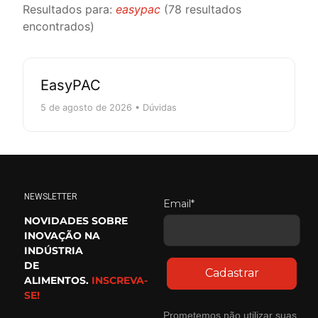
Resultados para:
easypac
(78 resultados
encontrados)
EasyPAC
5 de agosto de 2026 • Dúvidas
NEWSLETTER
Email*
NOVIDADES SOBRE
INOVAÇÃO NA
INDÚSTRIA
DE
Cadastrar
ALIMENTOS.
INSCREVA-
SE!
Prometemos não utilizar suas