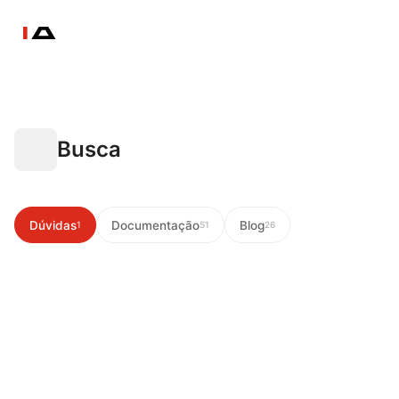
Busca
Dúvidas
Documentação
Blog
1
51
26